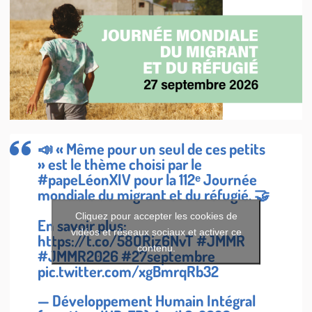
📣 « Même pour un seul de ces petits
» est le thème choisi par le
#papeLéonXIV
pour la 112ᵉ Journée
mondiale du migrant et du réfugié. 🤝
Cliquez pour accepter les cookies de
En savoir plus:
vidéos et réseaux sociaux et activer ce
https://t.co/58ORjz6NvT
#JMMR
contenu.
#JMMR2026
#27septembre
pic.twitter.com/xgBmrqRb32
— Développement Humain Intégral