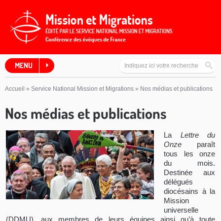
MENU
Accueil
»
Service National Mission et Migrations
»
Nos médias et publications
Nos médias et publications
La
Lettre du
On
ze
paraît
tous les onze
du mois.
Destinée aux
délégués
diocésains à la
Mission
universelle
(DDMU), aux membres de leurs équipes ainsi qu’à toute