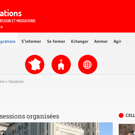
igrations
S’informer
Se former
Echanger
Animer
Agir
DIOCÈSES
AUMÔNERIES
INTERNATIONAL
ons
»
Sessions
s sessions organisées
CELL