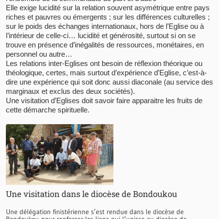
Elle exige lucidité sur la relation souvent asymétrique entre pays
riches et pauvres ou émergents ; sur les différences culturelles ;
sur le poids des échanges internationaux, hors de l’Eglise ou à
l’intérieur de celle-ci… lucidité et générosité, surtout si on se
trouve en présence d’inégalités de ressources, monétaires, en
personnel ou autre…
Les relations inter-Eglises ont besoin de réflexion théorique ou
théologique, certes, mais surtout d’expérience d’Eglise, c’est-à-
dire une expérience qui soit donc aussi diaconale (au service des
marginaux et exclus des deux sociétés).
Une visitation d’Eglises doit savoir faire apparaitre les fruits de
cette démarche spirituelle.
Une visitation dans le diocèse de Bondoukou
Une délégation finistérienne s’est rendue dans le diocèse de
Bondoukou pour renforcer les liens qui l’unisse au diocèse de