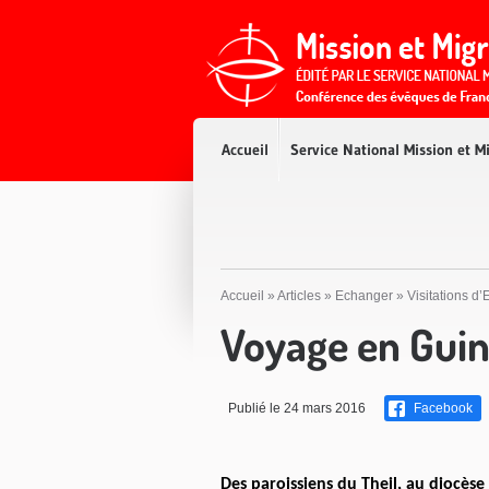
Accès direct au contenu
Accès direct à la recherche
Accès direct au menu
Accueil
Service National Mission et M
Accueil
»
Articles
»
Echanger
»
Visitations d’
Voyage en Gui
Publié le 24 mars 2016
Facebook
Des paroissiens du Theil, au diocèse