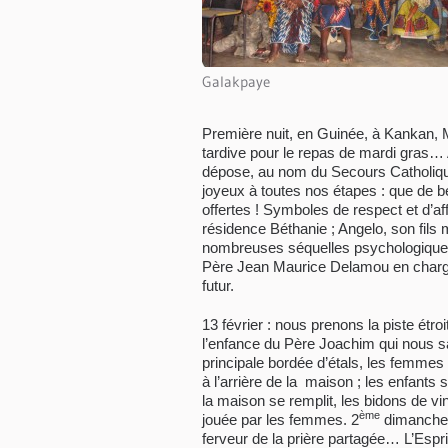
Galakpaye
Première nuit, en Guinée, à Kankan,
tardive pour le repas de mardi gras… 
dépose, au nom du Secours Catholiq
joyeux à toutes nos étapes : que de b
offertes ! Symboles de respect et d’af
résidence Béthanie ; Angelo, son fils 
nombreuses séquelles psychologiques
Père Jean Maurice Delamou en charge 
futur.
13 février : nous prenons la piste étr
l’enfance du Père Joachim qui nous saut
principale bordée d’étals, les femmes 
à l’arrière de la maison ; les enfant
la maison se remplit, les bidons de vin
ème
jouée par les femmes. 2
dimanche d
ferveur de la prière partagée… L’Esprit