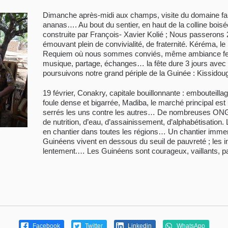
Dimanche après-midi aux champs, visite du domaine fami
ananas…. Au bout du sentier, en haut de la colline boisé
construite par François- Xavier Kolié ; Nous passerons 
émouvant plein de convivialité, de fraternité. Kéréma, l
Requiem où nous sommes conviés, même ambiance festi
musique, partage, échanges… la fête dure 3 jours avec to
poursuivons notre grand périple de la Guinée : Kissidou
19 février, Conakry, capitale bouillonnante : embouteilla
foule dense et bigarrée, Madiba, le marché principal es
serrés les uns contre les autres… De nombreuses ONG 
de nutrition, d’eau, d’assainissement, d’alphabétisation. 
en chantier dans toutes les régions… Un chantier imme
Guinéens vivent en dessous du seuil de pauvreté ; les i
lentement.… Les Guinéens sont courageux, vaillants, pa
Facebook
Twitter
Linkedin
WhatsApp