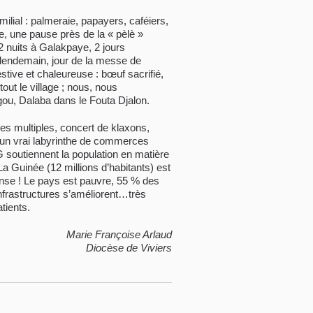
lial : palmeraie, papayers, caféiers,
e, une pause près de la « pèlè »
2 nuits à Galakpaye, 2 jours
e lendemain, jour de la messe de
ve et chaleureuse : bœuf sacrifié,
ut le village ; nous, nous
gou, Dalaba dans le Fouta Djalon.
ges multiples, concert de klaxons,
t un vrai labyrinthe de commerces
soutiennent la population en matière
La Guinée (12 millions d’habitants) est
nse ! Le pays est pauvre, 55 % des
nfrastructures s’améliorent…très
tients.
Marie Françoise Arlaud
Diocèse de Viviers