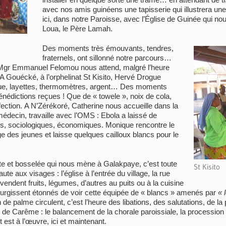
avec nos amis guinéens une tapisserie qui illustrera 
ici, dans notre Paroisse, avec l’Église de Guinée qui no
Loua, le Père Lamah.
Des moments très émouvants, tendres,
fraternels, ont sillonné notre parcours…
 Mgr Emmanuel Felomou nous attend, malgré l’heure
A Gouécké, à l’orphelinat St Kisito, Hervé Drogue
ue, layettes, thermomètres, argent… Des moments
énédictions reçues ! Que de « towele », noix de cola,
fection. A N’Zérékoré, Catherine nous accueille dans la
médecin, travaille avec l’OMS : Ebola a laissé de
, sociologiques, économiques. Monique rencontre le
des jeunes et laisse quelques cailloux blancs pour le
oite et bosselée qui nous mène à Galakpaye, c’est toute
St Kisito
e aux visages : l’église à l’entrée du village, la rue
vendent fruits, légumes, d’autres au puits ou à la cuisine
s surgissent étonnés de voir cette équipée de « blancs » amenés par
« 
 de palme circulent, c’est l’heure des libations, des salutations, de l
e Carême : le balancement de la chorale paroissiale, la procession
 est à l’œuvre, ici et maintenant.