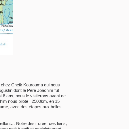
4, chez Cheik Kourouma qui nous
ugustin dont le Père Joachim fut
t 6 ans, nous le visiterons avant de
chim nous pilote : 2500km, en 15
bitume, avec des étapes aux belles
llant… Notre désir créer des liens,
ser petit à petit et conjointement