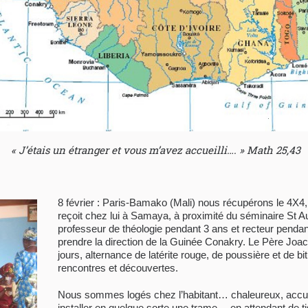
« J’étais un étranger et vous m’avez accueilli…. » Math 25,43
8 février : Paris-Bamako (Mali) nous récupérons le 4X
reçoit chez lui à Samaya, à proximité du séminaire St A
professeur de théologie pendant 3 ans et recteur pendan
prendre la direction de la Guinée Conakry. Le Père Joa
jours, alternance de latérite rouge, de poussière et de 
rencontres et découvertes.
Nous sommes logés chez l’habitant… chaleureux, accuei
installer en quelque sorte une trame… en attendant de tis