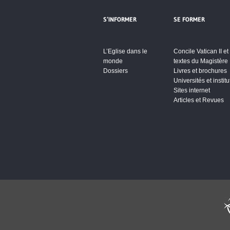
S’INFORMER
SE FORMER
L’Eglise dans le
Concile Vatican II et
monde
textes du Magistère
Dossiers
Livres et brochures
Universités et institu
Sites internet
Articles et Revues