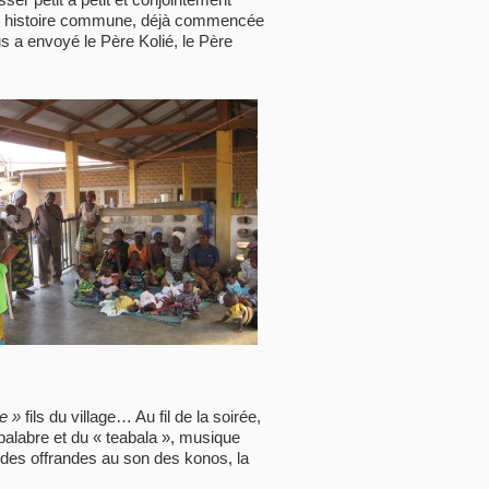
une histoire commune, déjà commencée
us a envoyé le Père Kolié, le Père
le »
fils du village… Au fil de la soirée,
a palabre et du « teabala », musique
 des offrandes au son des konos, la