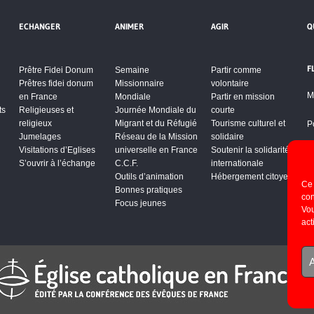
ECHANGER
ANIMER
AGIR
Q
F
Prêtre Fidei Donum
Semaine
Partir comme
Prêtres fidei donum
Missionnaire
volontaire
M
en France
Mondiale
Partir en mission
ts
Religieuses et
Journée Mondiale du
courte
religieux
Migrant et du Réfugié
Tourisme culturel et
P
Jumelages
Réseau de la Mission
solidaire
Visitations d’Eglises
universelle en France
Soutenir la solidarité
S’ouvrir à l’échange
C.C.F.
internationale
Outils d’animation
Hébergement citoyen
Ce 
Bonnes pratiques
con
Focus jeunes
Vou
act
A