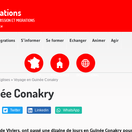
igrations
S’informer
Se former
Echanger
Animer
Agir
DIOCÈSES
AUMÔNERIES
INTERNATIONAL
Eglises
»
Voyage en Guinée Conakry
née Conakry
Twitter
Linkedin
WhatsApp
 de Viviers, ont passé une dizaine de jours en Guinée Conakry pou