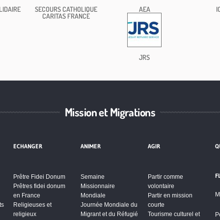
LIDAIRE
SECOURS CATHOLIQUE
AEA
I
CARITAS FRANCE
JRS
Mission et Migrations
ECHANGER
ANIMER
AGIR
Q
F
Prêtre Fidei Donum
Semaine
Partir comme
Prêtres fidei donum
Missionnaire
volontaire
M
en France
Mondiale
Partir en mission
ts
Religieuses et
Journée Mondiale du
courte
religieux
Migrant et du Réfugié
Tourisme culturel et
P