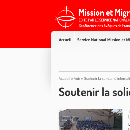
Accès direct au contenu
Accès direct à la recherche
Accès direct au menu
Accueil
Service National Mission et M
Accueil
»
Agir
»
Soutenir la solidarité interna
Soutenir la sol
D