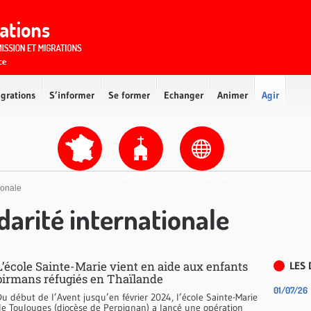
igrations
S’informer
Se former
Echanger
Animer
Agir
DIOCÈSES
AUMÔNERIES
INTERNATIONAL
tionale
idarité internationale
L’école Sainte-Marie vient en aide aux enfants
LES 
birmans réfugiés en Thaïlande
01/07/26
u début de l’Avent jusqu’en février 2024, l’école Sainte-Marie
de Toulouges (diocèse de Perpignan) a lancé une opération