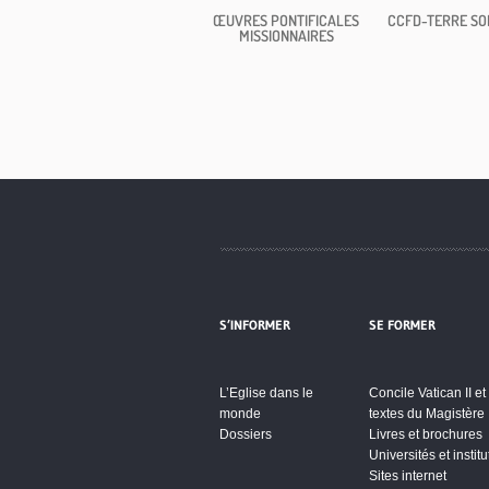
ŒUVRES PONTIFICALES
CCFD-TERRE SO
MISSIONNAIRES
S’INFORMER
SE FORMER
L’Eglise dans le
Concile Vatican II et
monde
textes du Magistère
Dossiers
Livres et brochures
Universités et institu
Sites internet