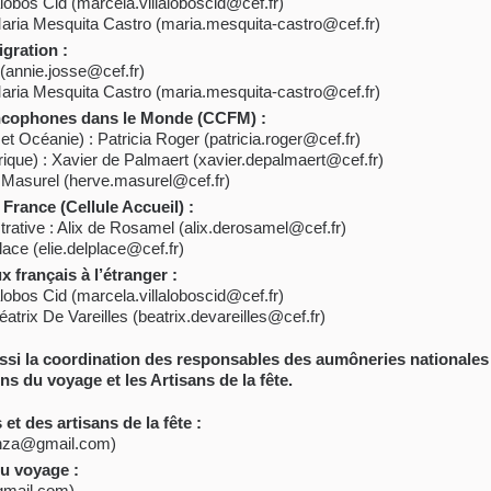
lobos Cid (marcela.villaloboscid@cef.fr)
Maria Mesquita Castro (maria.mesquita-castro@cef.fr)
gration :
(annie.josse@cef.fr)
Maria Mesquita Castro (maria.mesquita-castro@cef.fr)
cophones dans le Monde (CCFM) :
et Océanie) : Patricia Roger (patricia.roger@cef.fr)
rique) : Xavier de Palmaert (xavier.depalmaert@cef.fr)
Masurel (herve.masurel@cef.fr)
 France (Cellule Accueil) :
rative : Alix de Rosamel (alix.derosamel@cef.fr)
lace (elie.delplace@cef.fr)
x français à l’étranger :
lobos Cid (marcela.villaloboscid@cef.fr)
atrix De Vareilles (beatrix.devareilles@cef.fr)
 la coordination des responsables des aumôneries nationales 
ens du voyage et les Artisans de la fête.
t des artisans de la fête :
lanza@gmail.com)
u voyage :
gmail.com)