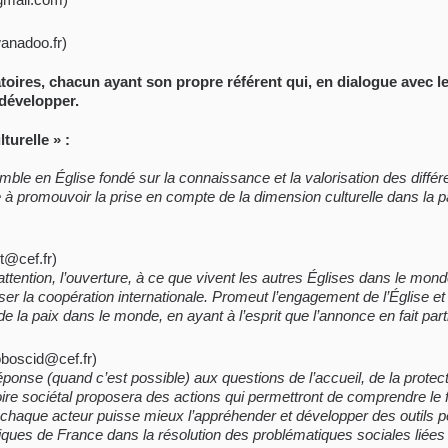
wanadoo.fr)
ires, chacun ayant son propre référent qui, en dialogue avec l
 développer.
turelle » :
emble en Église fondé sur la connaissance et la valorisation des diffé
romouvoir la prise en compte de la dimension culturelle dans la past
t@cef.fr)
’attention, l’ouverture, à ce que vivent les autres Églises dans le mon
ser la coopération internationale. Promeut l’engagement de l’Église e
 la paix dans le monde, en ayant à l’esprit que l’annonce en fait parti
oboscid@cef.fr)
 réponse (quand c’est possible) aux questions de l’accueil, de la protect
oire sociétal proposera des actions qui permettront de comprendre le f
 chaque acteur puisse mieux l’appréhender et développer des outils
ques de France dans la résolution des problématiques sociales liées à l