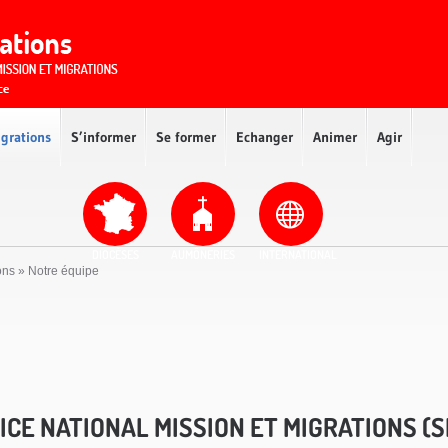
igrations
S’informer
Se former
Echanger
Animer
Agir
DIOCÈSES
AUMÔNERIES
INTERNATIONAL
ons
»
Notre équipe
ICE NATIONAL MISSION ET MIGRATIONS (