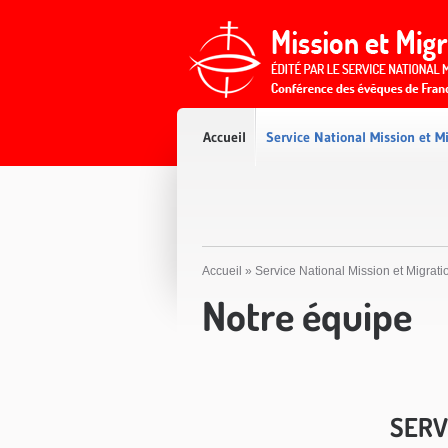
Accès direct au contenu
Accès direct à la recherche
Accès direct au menu
Accueil
Service National Mission et M
Accueil
»
Service National Mission et Migrati
Notre équipe
SERV