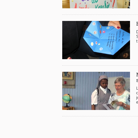
D
t
L
e