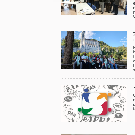
e
é
r
L
C
l