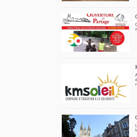
m
d
r
l