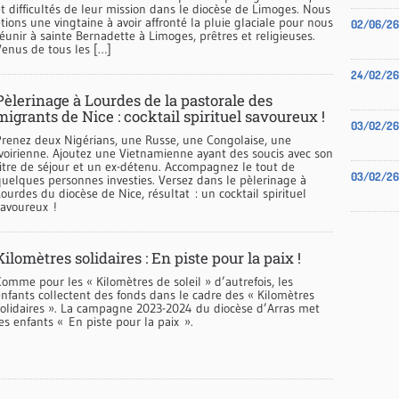
t difficultés de leur mission dans le diocèse de Limoges. Nous
tions une vingtaine à avoir affronté la pluie glaciale pour nous
02/06/26
éunir à sainte Bernadette à Limoges, prêtres et religieuses.
Venus de tous les […]
24/02/26
Pèlerinage à Lourdes de la pastorale des
migrants de Nice : cocktail spirituel savoureux !
03/02/26
Prenez deux Nigérians, une Russe, une Congolaise, une
Ivoirienne. Ajoutez une Vietnamienne ayant des soucis avec son
titre de séjour et un ex-détenu. Accompagnez le tout de
03/02/26
quelques personnes investies. Versez dans le pèlerinage à
ourdes du diocèse de Nice, résultat : un cocktail spirituel
savoureux !
Kilomètres solidaires : En piste pour la paix !
omme pour les « Kilomètres de soleil » d’autrefois, les
enfants collectent des fonds dans le cadre des « Kilomètres
solidaires ». La campagne 2023-2024 du diocèse d’Arras met
es enfants « En piste pour la paix ».