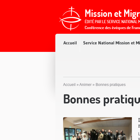
Accès direct au contenu
Accès direct à la recherche
Accès direct au menu
Accueil
Service National Mission et M
Accueil
»
Animer
»
Bonnes pratiques
Bonnes pratiq
v