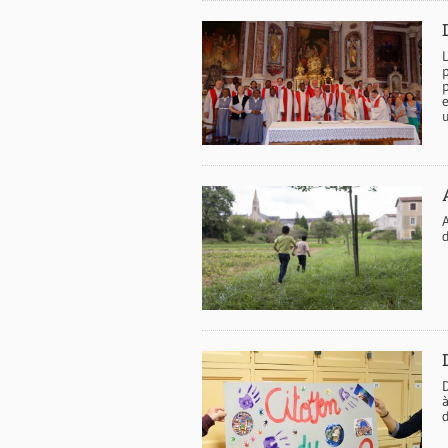
p
p
e
u
à
d