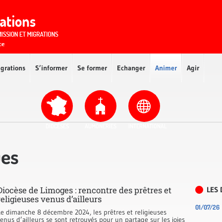
igrations
S’informer
Se former
Echanger
Animer
Agir
DIOCÈSES
AUMÔNERIES
INTERNATIONAL
ues
Diocèse de Limoges : rencontre des prêtres et
LES 
religieuses venus d’ailleurs
01/07/26
Le dimanche 8 décembre 2024, les prêtres et religieuses
enus d’ailleurs se sont retrouvés pour un partage sur les joies