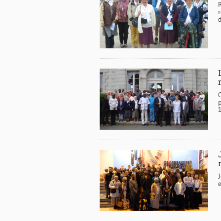
C
p
J
e