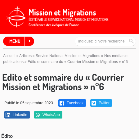
MENU
Accueil
»
Articles
»
Service National Mission et Migrations
»
Nos médias et
publications
»
Edito et sommaire du « Courrier Mission et Migrations » n°6
Edito et sommaire du « Courrier
Mission et Migrations » n°6
Publié le 05 septembre 2023
Facebook
Twitter
Linkedin
WhatsApp
Édito