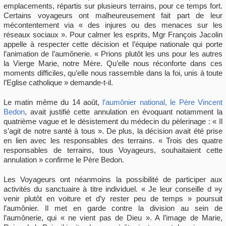
emplacements, répartis sur plusieurs terrains, pour ce temps fort.
Certains voyageurs ont malheureusement fait part de leur
mécontentement via « des injures ou des menaces sur les
réseaux sociaux ». Pour calmer les esprits, Mgr François Jacolin
appelle à respecter cette décision et l’équipe nationale qui porte
l’animation de l’aumônerie. « Prions plutôt les uns pour les autres
la Vierge Marie, notre Mère. Qu’elle nous réconforte dans ces
moments difficiles, qu’elle nous rassemble dans la foi, unis à toute
l’Eglise catholique » demande-t-il.
Le matin même du 14 août,
l’aumônier national, le Père Vincent
Bedon
, avait justifié cette annulation en évoquant notamment la
quatrième vague et le désistement du médecin du pèlerinage : « Il
s’agit de notre santé à tous ». De plus, la décision avait été prise
en lien avec les responsables des terrains. « Trois des quatre
responsables de terrains, tous Voyageurs, souhaitaient cette
annulation » confirme le Père Bedon.
Les Voyageurs ont néanmoins la possibilité de participer aux
activités du sanctuaire à titre individuel. « Je leur conseille d »y
venir plutôt en voiture et d’y rester peu de temps » poursuit
l’aumônier. Il met en garde contre la division au sein de
l’aumônerie, qui « ne vient pas de Dieu ». A l’image de Marie,