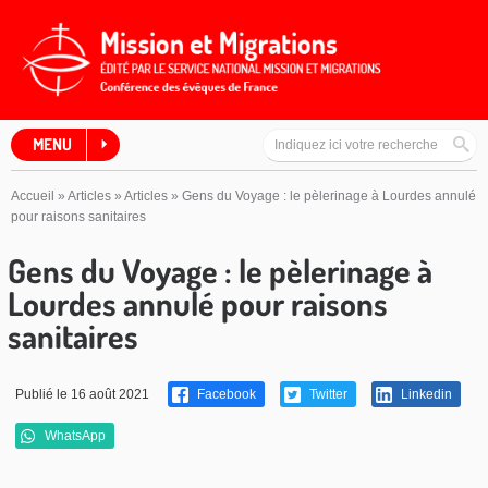
MENU
Accueil
»
Articles
»
Articles
»
Gens du Voyage : le pèlerinage à Lourdes annulé
pour raisons sanitaires
Gens du Voyage : le pèlerinage à
Lourdes annulé pour raisons
sanitaires
Publié le 16 août 2021
Facebook
Twitter
Linkedin
WhatsApp