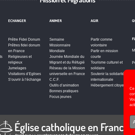
ECHANGER
ANIMER
AGIR
Q
F
Prêtre Fidei Donum
Semaine
Partir comme
Prêtres fidei donum
Missionnaire
volontaire
M
en France
Mondiale
Partir en mission
ts
Religieuses et
Journée Mondiale du
courte
religieux
Migrant et du Réfugié
Tourisme culturel et
P
Jumelages
Réseau de la Mission
solidaire
Visitations d’Eglises
universelle en France
Soutenir la solidarité
S’ouvrir à l’échange
C.C.F.
internationale
Outils d’animation
Hébergement citoyen
Ce 
Bonnes pratiques
con
Focus jeunes
Vou
act
A