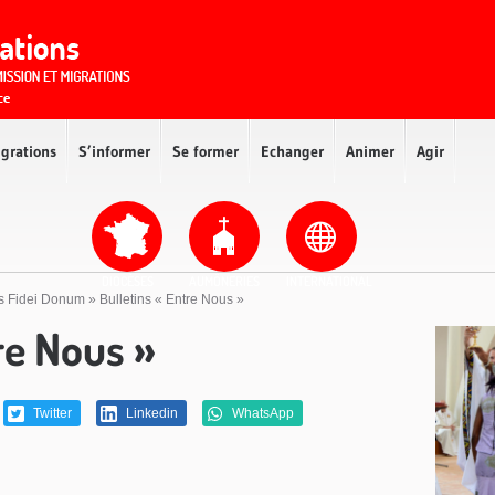
igrations
S’informer
Se former
Echanger
Animer
Agir
DIOCÈSES
AUMÔNERIES
INTERNATIONAL
is Fidei Donum
»
Bulletins « Entre Nous »
re Nous »
Twitter
Linkedin
WhatsApp