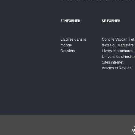
S’INFORMER
SE FORMER
L’Eglise dans le
Concile Vatican II et
monde
textes du Magistère
Dossiers
Livres et brochures
Universités et institu
Sites internet
Articles et Revues