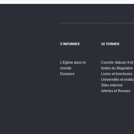
S’INFORMER
SE FORMER
L’Eglise dans le
Concile Vatican II et
monde
textes du Magistère
Dossiers
Livres et brochures
Universités et institu
Sites internet
Articles et Revues