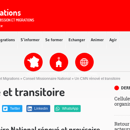
igrations
S’informer
Se former
Echanger
Animer
Agir
DIOCÈSES
AUMÔNERIES
INTERNATIONAL
et Migrations
»
Conseil Missionnaire National
»
Un CMN rénové et transitoire
et transitoire
DER
Cellule
organi
Twitter
Linkedin
WhatsApp
Retour
ire National rénové et provisoire
acteur