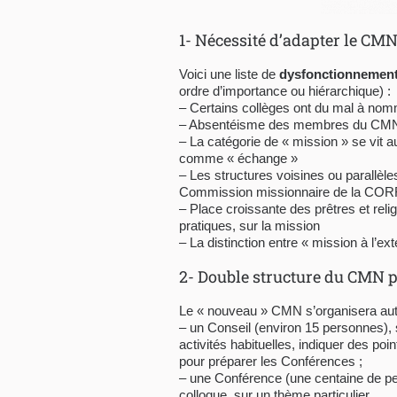
1- Nécessité d’adapter le CMN
Voici une liste de
dysfonctionnemen
ordre d’importance ou hiérarchique) :
– Certains collèges ont du mal à no
– Absentéisme des membres du CMN 
– La catégorie de « mission » se vit 
comme « échange »
– Les structures voisines ou parallè
Commission missionnaire de la C
– Place croissante des prêtres et reli
pratiques, sur la mission
– La distinction entre « mission à l’ext
2- Double structure du CMN p
Le « nouveau » CMN s’organisera au
– un Conseil (environ 15 personnes), se
activités habituelles, indiquer des po
pour préparer les Conférences ;
– une Conférence (une centaine de pe
colloque, sur un thème particulier