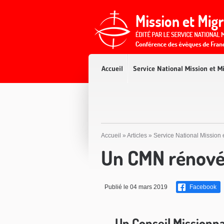
Accès direct au contenu
Accès direct à la recherche
Accès direct au menu
Accueil
Service National Mission et M
Accueil
»
Articles
»
Service National Mission 
Un CMN rénové 
Publié le 04 mars 2019
Facebook
Un Conseil Missionna