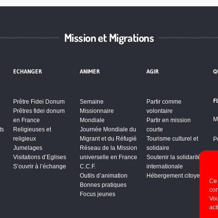
Mission et Migrations
ECHANGER
ANIMER
AGIR
Q
F
Prêtre Fidei Donum
Semaine
Partir comme
Prêtres fidei donum
Missionnaire
volontaire
M
en France
Mondiale
Partir en mission
ts
Religieuses et
Journée Mondiale du
courte
religieux
Migrant et du Réfugié
Tourisme culturel et
P
Jumelages
Réseau de la Mission
solidaire
Visitations d’Eglises
universelle en France
Soutenir la solidarité
S’ouvrir à l’échange
C.C.F.
internationale
Outils d’animation
Hébergement citoyen
Ce 
Bonnes pratiques
con
Focus jeunes
Vou
act