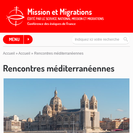
MENU
Accueil
»
Accueil
»
Rencontres méditerranéennes
Rencontres méditerranéennes