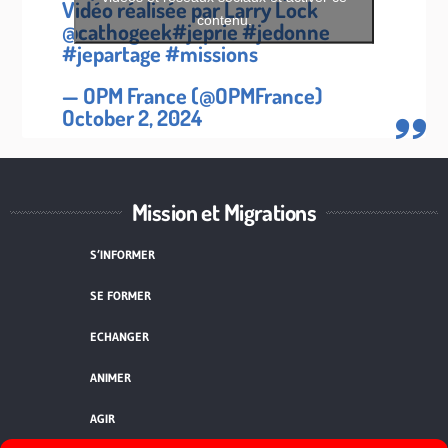
Vidéo réalisée par Larry Lock
contenu.
@cathogeek
#jeprie
#jedonne
#jepartage
#missions
— OPM France (@OPMFrance)
October 2, 2024
Mission et Migrations
S’INFORMER
SE FORMER
ECHANGER
ANIMER
AGIR