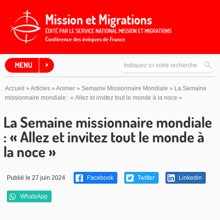
MENU
Accueil
»
Articles
»
Animer
»
Semaine Missionnaire Mondiale
»
La Semaine
missionnaire mondiale : « Allez et invitez tout le monde à la noce »
La Semaine missionnaire mondiale
: « Allez et invitez tout le monde à
la noce »
Publié le 27 juin 2024
Facebook
Twitter
Linkedin
WhatsApp