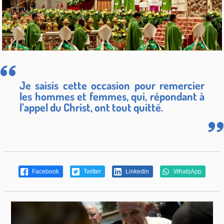
Je saisis cette occasion pour remercier
les hommes et femmes, qui, répondant à
l’appel du Christ, ont tout quitté.
Facebook
Twitter
Linkedin
WhatsApp