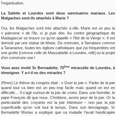
l’organisation.
La Salette et Lourdes sont deux sanctuaires mariaux. Les
Malgaches sont-ils attachés à Marie ?
Oui, les Malgaches sont très attachés à elle. Marie est un peu la
« patronne » de l’île, si je puis dire. Au centre géographique de
Madagascar se trouve ce qu’on appelle « l’îlot de la Vierge ». Il est
dominé par une statue de Marie. De mémoire, à Tamatave comme
à Tananarive
,
toutes les églises catholiques que j’ai fréquentées ont
une grotte [comme celle de Massabielle à Lourdes, ndlr] ou le projet
d’en construire une !
ème
Vous avez invité Sr Bernadette, 70
miraculée de Lourdes, à
témoigner. Y a-t-il eu des miracles ?
(Rires) Le thème du congrès était : « Oser la joie ». Parler de la joie
quand tout va bien est un peu trop facile mais quand on est en
difficulté… Il s’agit surtout de la joie de croire. Dans une homélie, le
pape François dit que nous, Chrétiens, avons peur de la joie. Or la
particularité des croyants est la joie intérieure – non pas la joie
superficielle qu’on voit tout le temps. Dans son témoignage, Sr
Bernadette Moriau a expliqué que sa maladie l’avait handicapée