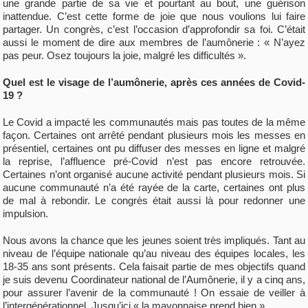
une grande partie de sa vie et pourtant au bout, une guérison
inattendue. C’est cette forme de joie que nous voulions lui faire
partager. Un congrès, c’est l’occasion d’approfondir sa foi. C’était
aussi le moment de dire aux membres de l’aumônerie : « N’ayez
pas peur. Osez toujours la joie, malgré les difficultés ».
Quel est le visage de l’aumônerie, après ces années de Covid-
19 ?
Le Covid a impacté les communautés mais pas toutes de la même
façon. Certaines ont arrêté pendant plusieurs mois les messes en
présentiel, certaines ont pu diffuser des messes en ligne et malgré
la reprise, l’affluence pré-Covid n’est pas encore retrouvée.
Certaines n’ont organisé aucune activité pendant plusieurs mois. Si
aucune communauté n’a été rayée de la carte, certaines ont plus
de mal à rebondir. Le congrès était aussi là pour redonner une
impulsion.
Nous avons la chance que les jeunes soient très impliqués. Tant au
niveau de l’équipe nationale qu’au niveau des équipes locales, les
18-35 ans sont présents. Cela faisait partie de mes objectifs quand
je suis devenu Coordinateur national de l’Aumônerie, il y a cinq ans,
pour assurer l’avenir de la communauté ! On essaie de veiller à
l’intergénérationnel. Jusqu’ici « la mayonnaise prend bien ».