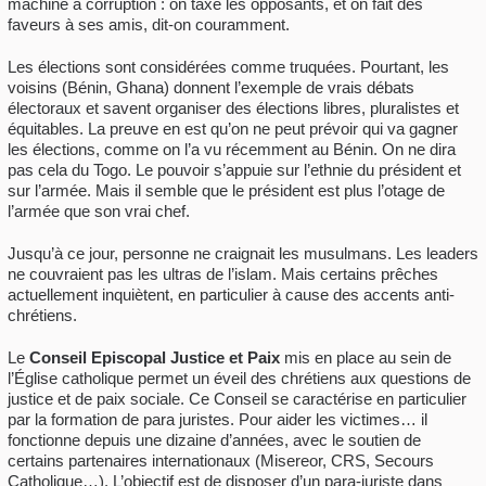
machine à corruption : on taxe les opposants, et on fait des
faveurs à ses amis, dit-on couramment.
Les élections sont considérées comme truquées. Pourtant, les
voisins (Bénin, Ghana) donnent l’exemple de vrais débats
électoraux et savent organiser des élections libres, pluralistes et
équitables. La preuve en est qu’on ne peut prévoir qui va gagner
les élections, comme on l’a vu récemment au Bénin. On ne dira
pas cela du Togo. Le pouvoir s’appuie sur l’ethnie du président et
sur l’armée. Mais il semble que le président est plus l’otage de
l’armée que son vrai chef.
Jusqu’à ce jour, personne ne craignait les musulmans. Les leaders
ne couvraient pas les ultras de l’islam. Mais certains prêches
actuellement inquiètent, en particulier à cause des accents anti-
chrétiens.
Le
Conseil Episcopal Justice et Paix
mis en place au sein de
l’Église catholique permet un éveil des chrétiens aux questions de
justice et de paix sociale. Ce Conseil se caractérise en particulier
par la formation de para juristes. Pour aider les victimes… il
fonctionne depuis une dizaine d’années, avec le soutien de
certains partenaires internationaux (Misereor, CRS, Secours
Catholique…). L’objectif est de disposer d’un para-juriste dans