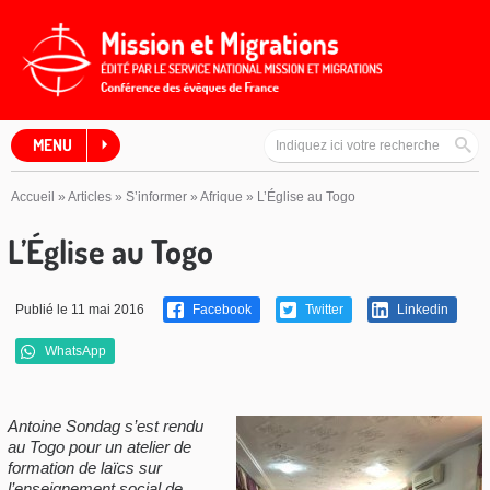
MENU
Accueil
»
Articles
»
S’informer
»
Afrique
»
L’Église au Togo
L’Église au Togo
Publié le 11 mai 2016
Facebook
Twitter
Linkedin
WhatsApp
Antoine Sondag s’est rendu
au Togo pour un atelier de
formation de laïcs sur
l’enseignement social de