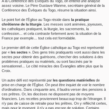
A la Conférence des Évêques du Togo, on entend une analyse
assez voisine. Le Père Gustave Wanme, secrétaire général de la
Conférence des Évêques du Togo, résume la situation ainsi.
Le point fort de l’Église au Togo réside dans
la pratique
chrétienne de la liturgie
. Les messes sont animées, joyeuses,
les catholiques pratiquent, la liturgie, les sacrements, la
confession… et cela contraste fortement avec la situation de la
France par exemple… tout cela est formidable.
Le premier défi de cette Église catholique au Togo est représenté
par «
les sectes
». Des gens très pratiquants vont aussi dans les
sectes pour obtenir des guérisons, chercher des solutions à des
problèmes pratiques ou matériels, ou sont fascinés par le
sensationnel… Le côté miracles des Évangiles attire plus que la
Croix.
Un autre défi est représenté par
les questions matérielles
de
prise en charge de l’Église. On peut être inquiet de voir le nombre
d’ordinations. Dans cinquante ans, il faudra verser des pensions à
ces prêtres. Or, les diocèses ne disposent pas de moyens
financiers. Les recettes proviennent beaucoup trop de l’étranger. Il
n’y pas de caisse de retraite pour les prêtres. On y réfléchit certes,
mais pour le moment, il n’y a pas encore de solution. Certains