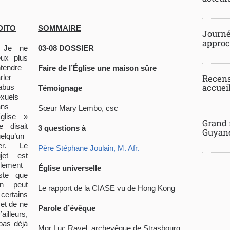
DITO
SOMMAIRE
Journée
approch
 Je ne
03-08
DOSSIER
eux plus
tendre
Faire de l’
É
glise une maison sûre
Recens
rler
accueil
abus
Témoignage
xuels
ans
Sœur Mary Lembo, csc
Église »
Grand 
e disait
3 questions à
Guyane
elqu’un
ier. Le
Père Stéphane Joulain, M. Afr.
ujet est
llement
É
glise universelle
iste que
’on peut
Le rapport de la CIASE vu de Hong Kong
certains
 et de ne
Parole d’évêque
illeurs,
 pas déjà
Mgr Luc Ravel, archevêque de Strasbourg