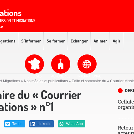
igrations
S’informer
Se former
Echanger
Animer
Agir
DIOCÈSES
AUMÔNERIES
INTERNATIONAL
et Migrations
»
Nos médias et publications
»
Edito et sommaire du « Courrier Missi
ire du « Courrier
DER
Cellule
ations » n°1
organi
Twitter
Linkedin
WhatsApp
Retour
acteur