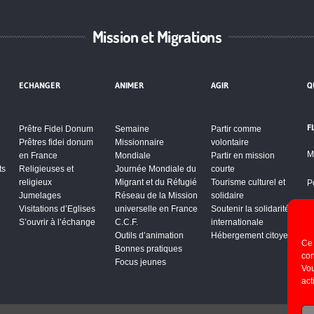
Mission et Migrations
ECHANGER
ANIMER
AGIR
Q
F
Prêtre Fidei Donum
Semaine
Partir comme
Prêtres fidei donum
Missionnaire
volontaire
M
en France
Mondiale
Partir en mission
ts
Religieuses et
Journée Mondiale du
courte
religieux
Migrant et du Réfugié
Tourisme culturel et
P
Jumelages
Réseau de la Mission
solidaire
Visitations d’Eglises
universelle en France
Soutenir la solidarité
S’ouvrir à l’échange
C.C.F.
internationale
Outils d’animation
Hébergement citoyen
Ce 
Bonnes pratiques
con
Focus jeunes
Vou
act