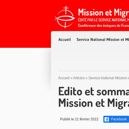
Accès direct au contenu
Accès direct à la recherche
Accès direct au menu
Accueil
Service National Mission et M
Accueil
»
Articles
»
Service National Mission 
Edito et somma
Mission et Migr
Publié le 21 février 2022
Facebook