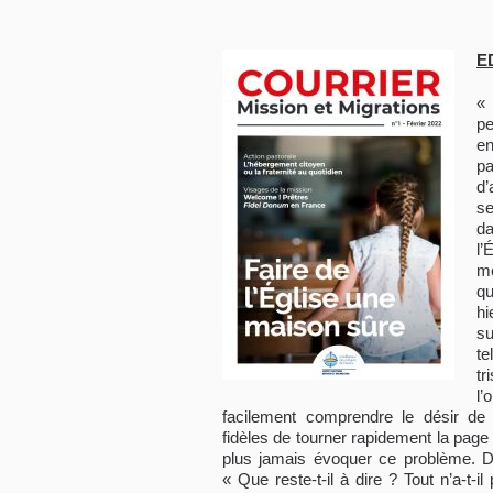
E
«
p
en
pa
d’
se
d
l’
m
qu
h
s
te
tr
l
facilement comprendre le désir de 
fidèles de tourner rapidement la page
plus jamais évoquer ce problème. D’a
« Que reste-t-il à dire ? Tout n’a-t-il