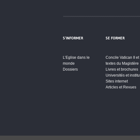
S’INFORMER
SE FORMER
L’Eglise dans le
Concile Vatican II et
monde
textes du Magistère
Dossiers
Livres et brochures
Universités et institu
Sites internet
Articles et Revues