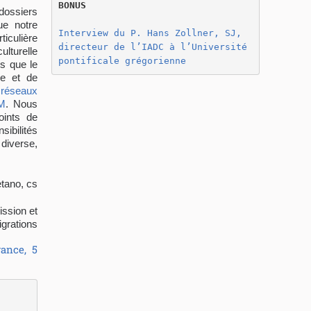
BONUS
dossiers
ue notre
Interview du P. Hans Zollner, SJ, 
ticulière
directeur de l’IADC à l’Université 
ulturelle
pontificale grégorienne
s que le
e et de
 réseaux
MM
. Nous
oints de
sibilités
 diverse,
tano, cs
ission et
grations
ance, 5