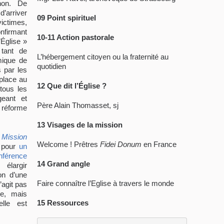
non. De
’arriver
09
Point spirituel
ictimes,
nfirmant
10-11
Action pastorale
’Église »
 tant de
L’hébergement citoyen ou la fraternité au
mique de
quotidien
 par les
place au
12
Que dit l’
É
glise ?
tous les
geant et
Père Alain Thomasset, sj
 réforme
13
Visages de la mission
 Mission
Welcome ! Prêtres
Fidei Donum
en France
e pour
un
nférence
14
Grand angle
élargir
on d’une
Faire connaître l’Eglise à travers le monde
’agit pas
le, mais
15
Ressources
elle est