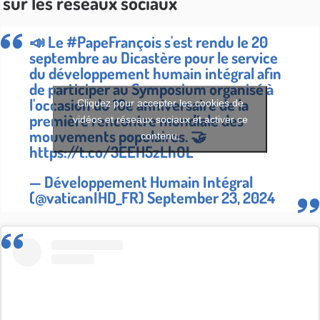
sur les réseaux sociaux
📣 Le
#PapeFrançois
s'est rendu le 20
septembre au Dicastère pour le service
du développement humain intégral afin
de participer au Symposium organisé à
l'occasion du 10e anniversaire de la
Cliquez pour accepter les cookies de
première rencontre mondiale des
vidéos et réseaux sociaux et activer ce
mouvements populaires. 🤝
contenu.
https://t.co/3EEH5zLhOL
— Développement Humain Intégral
(@vaticanIHD_FR)
September 23, 2024