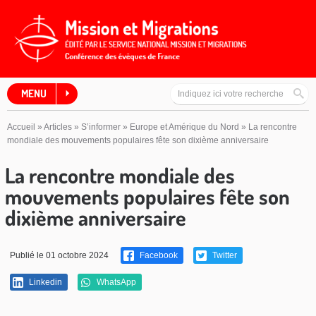
MENU
Accueil
»
Articles
»
S’informer
»
Europe et Amérique du Nord
»
La rencontre
mondiale des mouvements populaires fête son dixième anniversaire
La rencontre mondiale des
mouvements populaires fête son
dixième anniversaire
Publié le 01 octobre 2024
Facebook
Twitter
Linkedin
WhatsApp